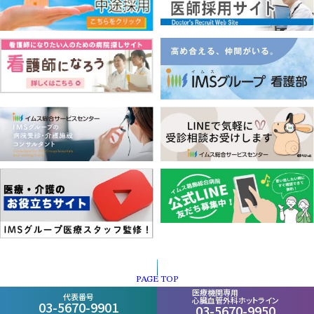
PAGE TOP
医療機関専用
代表番号
心臓血管外科ホットライン
03-5670-9901
03-5670-9950
個人情報保護方針
お問い合わせ
採用情報
ページ一覧・もくじ