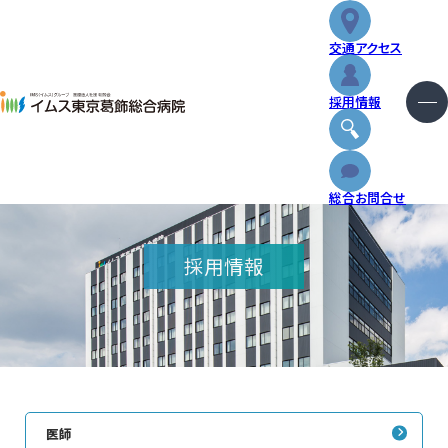
交通アクセス
重要なお知らせ
採用情報
2026.01.30
【代表電話】自動音声案内導入のお知らせ
外来
総合お問合せ
入院・お見舞い
採用情報
診療科・センター
健診・人間ドック
特長と取り組み
医師