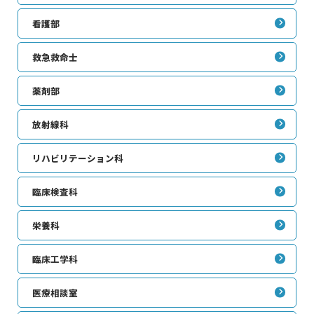
医療関係者の方へ
看護部
救急救命士
病院について
薬剤部
放射線科
リハビリテーション科
臨床検査科
栄養科
臨床工学科
医療相談室