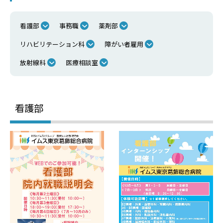
看護部
事務職
薬剤部
リハビリテーション科
障がい者雇用
放射線科
医療相談室
看護部