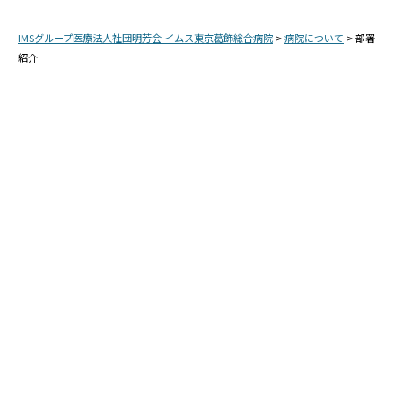
IMSグループ医療法人社団明芳会 イムス東京葛飾総合病院
>
病院について
>
部署
紹介