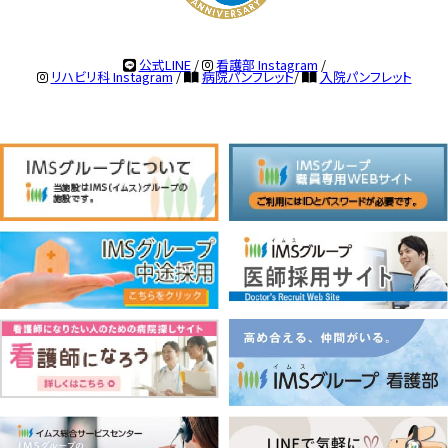
公式LINE
/
看護部 Instagram
/
リハビリ科 Instagram
/
病院パンフレット
/
入院パンフレット