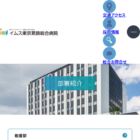
交通アクセス
重要なお知らせ
採用情報
2026.01.30
【代表電話】自動音声案内導入のお知らせ
外来
総合お問合せ
入院・お見舞い
部署紹介
診療科・センター
健診・人間ドック
特長と取り組み
看護部