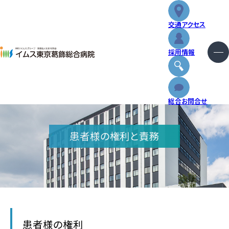
交通アクセス
重要なお知らせ
採用情報
2026.01.30
【代表電話】自動音声案内導入のお知らせ
外来
総合お問合せ
入院・お見舞い
患者様の権利と責務
診療科・センター
健診・人間ドック
特長と取り組み
患者様の権利