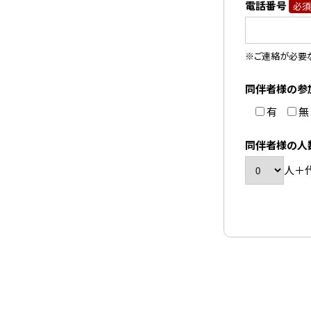
電話番号
必須
※ご連絡が必要
同伴者様の参
有
無
同伴者様の人
人＋