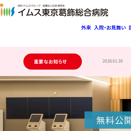
外来
入院・お見舞い
臨時の休診
入院・お見舞い
診療科
予防接種
無料公開講座
地域医療連携室
ご挨拶
祝
入院
企
手術
女性
患
Xi
臓器
外来担当医師表
〈パンフレット〉入院のご案内
所属医師
理念・臨床倫理指針
診療
面会
人生
2026.01.30
重要なお知らせ
内科
帯状疱疹ワクチン – インターネ
過去に開催した公開講座
情報
女性
TA
関す
夜間・休日診療
回復期病棟
概要・特長
ット予約
動画集（過去公開講座ほか）
循環器内科
臓器
置
手術支援ロボットda Vinci（ダビンチ）
患者様の権利と責務
葛飾区区民健康診査
心臓
消化器内科
Xi
個人情報保護方針
人間
区民健診お申し込みフォーム
腎臓内科
院内案内
糖尿病内科
アクセスマップ
外科
厚生労働大臣の定める掲示事項
無料公開
センター
病院機能評価
下肢静脈瘤センター
臨床研究に関する情報公開（オプトア