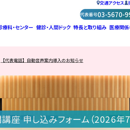
交通アクセス
03-5670-9
代表番号
診療科・センター
健診・人間ドック
特長と取り組み
医療関係
日診療
生活・お部屋
業健診
支援ロボットda Vinci（ダビンチ）
泌尿器治療（腹圧性尿失禁・骨盤
者満足度調査
交通事故・労災
診断書・証明書作成
肺ドック
心臓血管外科ホットライン
包括的脳卒中センター（脳神経
部署紹介
脱）
脳神経血管内治療科）
情報提供を希望される方へ（診療
・お見舞い
の最終段階における意思決定に
診断書・証明書作成
医療福祉相談
乳腺ドック
TAVI（タビ）：経カテーテル大
【代表電話】自動音声案内導入のお知らせ
心臓血管外科
企業健診に関するご質問・お問
形成外科
看護部
管理室）
泌尿器治療（腹圧性尿失禁・骨盤
VI（タビ）：経カテーテル大動脈弁留
る指針
置術
診療科
患者相談窓口
血管年齢検診
い合わせフォーム
血管外科
小児科
リハビリテーション科
脱）
術
包括的脳卒中センター
病院指標（令和5年度）
ピロリ菌検診
ドック
整形外科
眼科
薬剤部
オープン検査検査依頼の流れ
骨密度検査
ドック
脳神経外科
皮膚科
栄養科
乳腺外科
アレルギー科
放射線科
泌尿器科
禁煙外来
検査科
講座 申し込みフォーム（2026年7
医療福祉相談室
医療安全対策室
脳神経外科・脳神経血管内治療科
女性骨盤底センター