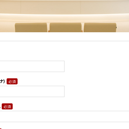
包括的脳卒中センター
医事課
診療情報管理室
ナ）
必須
ス
必須