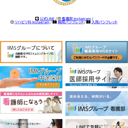
公式LINE
/
看護部 Instagram
/
リハビリ科 Instagram
/
病院パンフレット
/
入院パンフレット