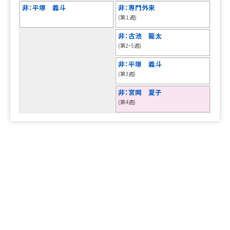
平塚 義斗
専門外来
医療関係者の方へ
(第１週)
古池 龍太
病院について
(第2・5週)
平塚 義斗
(第3週)
宮岡 夏子
(第4週)