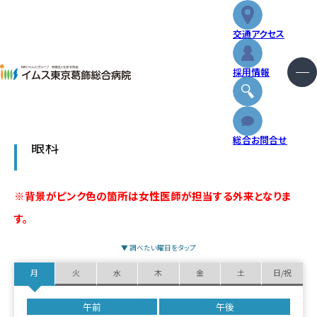
交通アクセス
外来体制表
採用情報
外来
総合お問合せ
眼科
入院・お見舞い
※背景がピンク色の箇所は女性医師が担当する外来となりま
診療科・センター
す。
健診・人間ドック
▼ 調べたい曜日をタップ
月
火
水
木
金
土
日/祝
特長と取り組み
午前
午後