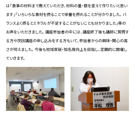
は「食事の材料まで教えていただき、材料の量・数を変えて作りたいと思い
医療関係者の方へ
ます」「いろいろな食材を摂ることで栄養を摂れることが分かりました。 バ
ランスよく摂るとミネラルが不足することがないことも分かりました」等の
病院について
お声をいただきました。 講座参加者の中には、講座終了後も講師に質問す
る方や次回講座の申し込みをする方もいて、参加者からの興味・関心の高
さが伺えました。 今後も地域貢献・知名度向上を目指し、定期的に開催し
ていきます。