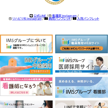
公式LINE
/
看護部 Instagram
/
リハビリ科 Instagram
/
病院パンフレット
/
入院パンフレット