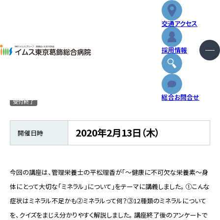
交通アクセス
健康に不可欠な栄養素 身体にとって大切な
採用情報
「ミネラル」について
外来
総合お問合せ
受付終了
入院・お見舞い
2020年2月13日（木）
開催日時
診療科・センター
健診・人間ドック
今回の講座は、管理栄養士の平松理香が「～健康に不可欠な栄養素～身
体にとって大切な「ミネラル」について」をテーマに講義しました。 ①こんな
特長と取り組み
症状はミネラル不足かも②ミネラルって何？③12種類のミネラルについて
を、クイズをまじえ分かりやすく解説しました。 講座終了後のアンケートで