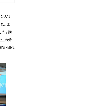
にくい身
た。 ま
た。 講
先生の分
興味・関心