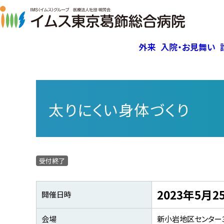
外来
入院・お見舞い
臨時の休診
入院・お見舞い
診療科
予防接種
無料公開講座
地域医療連携室
ご挨拶
祝
入院
企
手術
女性
患
Xi
臓器
外来担当医師表
〈パンフレット〉入院のご案内
所属医師
理念・臨床倫理指針
診療
面会
人生
太りにくい身体づくり
内科
帯状疱疹ワクチン – インターネ
過去に開催した公開講座
情報
女性
TA
関す
夜間・休日診療
回復期病棟
概要・特長
ット予約
動画集（過去公開講座ほか）
循環器内科
臓器
置
手術支援ロボットda Vinci（ダビンチ）
患者様の権利と責務
葛飾区区民健康診査
心臓
消化器内科
Xi
個人情報保護方針
人間
区民健診お申し込みフォーム
腎臓内科
受付終了
院内案内
糖尿病内科
アクセスマップ
外科
2023年5月2
厚生労働大臣の定める掲示事項
開催日時
センター
病院機能評価
会場
新小岩地区センター
下肢静脈瘤センター
臨床研究に関する情報公開（オプトア