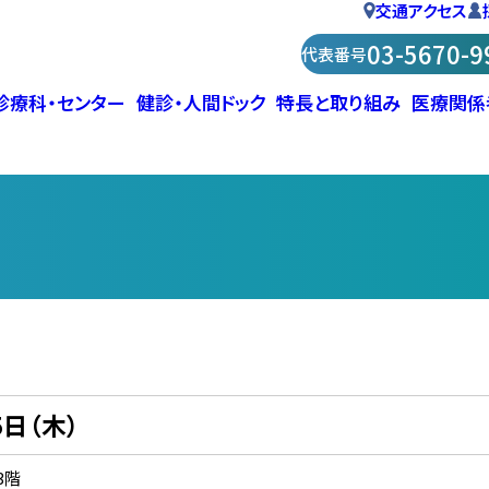
交通アクセス
03-5670-9
代表番号
診療科・センター
健診・人間ドック
特長と取り組み
医療関係
日診療
生活・お部屋
業健診
支援ロボットda Vinci（ダビンチ）
泌尿器治療（腹圧性尿失禁・骨盤
者満足度調査
交通事故・労災
診断書・証明書作成
肺ドック
心臓血管外科ホットライン
包括的脳卒中センター（脳神経
部署紹介
脱）
脳神経血管内治療科）
情報提供を希望される方へ（診療
・お見舞い
の最終段階における意思決定に
診断書・証明書作成
医療福祉相談
乳腺ドック
TAVI（タビ）：経カテーテル大
心臓血管外科
企業健診に関するご質問・お問
形成外科
看護部
管理室）
泌尿器治療（腹圧性尿失禁・骨盤
VI（タビ）：経カテーテル大動脈弁留
る指針
置術
診療科
患者相談窓口
血管年齢検診
い合わせフォーム
血管外科
小児科
リハビリテーション科
脱）
術
包括的脳卒中センター
病院指標（令和5年度）
ピロリ菌検診
ドック
整形外科
眼科
薬剤部
オープン検査検査依頼の流れ
骨密度検査
ドック
脳神経外科
皮膚科
栄養科
乳腺外科
アレルギー科
放射線科
泌尿器科
禁煙外来
検査科
5日（木）
医療福祉相談室
3階
医療安全対策室
脳神経外科・脳神経血管内治療科
女性骨盤底センター