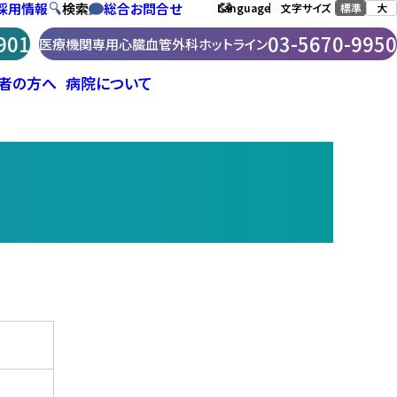
採用情報
検索
総合お問合せ
標準
大
Language
文字サイズ
901
03-5670-9950
医療機関専用
心臓血管外科ホットライン
者の方へ
病院について
外科・
医療福祉相談
患者相談窓口
肺機能年齢検診
回復期リハビリテーション病棟
病院指標
動脈弁留
Web診療相談（無料）
前立腺癌検査
医療機関専用「心臓血管外科ホットラ
救急科
回復期リハビリテーション病棟
イン」
脳血管健診
に関する実績指数等の公開
放射線科
ドックお申し込みフォーム
麻酔科
リハビリテーション科